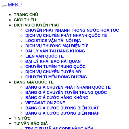
MENU
TRANG CHỦ
GIỚI THIỆU
DỊCH VỤ CHUYỂN PHÁT
CHUYỂN PHÁT NHANH TRONG NƯỚC HỎA TỐC
DỊCH VỤ CHUYỂN PHÁT NHANH QUỐC TẾ
LOGISTICS VẬN TẢI NỘI ĐỊA
DỊCH VỤ THƯƠNG MẠI ĐIỆN TỬ
ĐẠI LÝ VẬN TẢI HÀNG KHÔNG
LIÊN VẬN QUỐC TẾ
ĐẠI LÝ KHAI BÁO HẢI QUAN
CHUYÊN TUYẾN TRUNG QUỐC
DỊCH VỤ CHUYÊN TUYẾN MỸ
CHUYÊN TUYẾN ĐÔNG DƯƠNG
BẢNG GIÁ QUỐC TẾ
BẢNG GIÁ CHUYỂN PHÁT NHANH QUỐC TẾ
BẢNG GIÁ CHUYÊN TUYẾN TRUNG QUỐC
BẢNG GIÁ CƯỚC HÀNG KHÔNG
VIETAVIATION ZONE
BẢNG GIÁ CƯỚC ĐƯỜNG BIỂN XUẤT
BẢNG GIÁ CƯỚC ĐƯỜNG BIỂN NHẬP
TIN TỨC
TƯ VẤN BÁO GIÁ
TRA CỨU MÃ HS CODE HÀNG HÓA