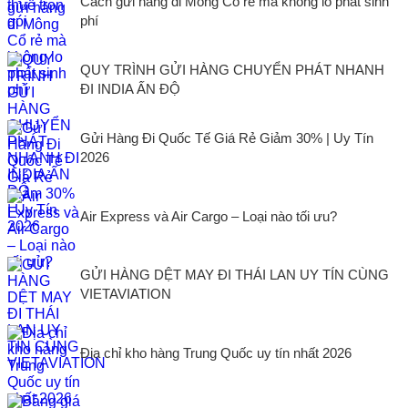
Cách gửi hàng đi Mông Cổ rẻ mà không lo phát sinh
phí
QUY TRÌNH GỬI HÀNG CHUYỂN PHÁT NHANH
ĐI INDIA ẤN ĐỘ
Gửi Hàng Đi Quốc Tế Giá Rẻ Giảm 30% | Uy Tín
2026
Air Express và Air Cargo – Loại nào tối ưu?
GỬI HÀNG DỆT MAY ĐI THÁI LAN UY TÍN CÙNG
VIETAVIATION
Địa chỉ kho hàng Trung Quốc uy tín nhất 2026