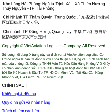
Kho hàng Hải Phòng: Ngã tư Trịnh Xá – Xã Thiên Hương –
Thuỷ Nguyên –TP Hải Phòng.
Chi Nhánh TP Thẩm Quyến, Trung Quốc: 广东省深圳市龙岗
区坂田街道天安云谷.
Chi nhánh TP Đông Hưng, Quảng Tây: 中华 广西壮族自治
区防城港市东兴市永定街.
Copyright © VietAviation Logistics Company. All Reserved.
Sử dụng nội dung ở trang này và dịch vụ tại VietAviation Logistics Co.,
Ltd có nghĩa là bạn đã đồng ý với Thỏa thuận sử dụng và Chính sách bảo
mật của chúng tôi. Công ty TNHH Vận Tải Hậu Cần Hàng Không Việt Giấy
có phép kinh doanh số: 0317453312 thời gian hoạt động từ 08/2020 cấp
bởi Sở Kế Hoạch & Đầu Tư TP. Hồ Chí Minh. Vận Tải Hậu Cần Hàng
Không Việt, Giá Cước Rẻ Cho Người Việt.
CHÍNH SÁCH
Khiếu nại & đền bù
Quy định gửi và nhận hàng
Trách nhiệm các bên