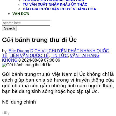
TƯ VẤN XUẤT NHẬP KHẨU ỦY THÁC
BÁO GIÁ CƯỚC VẬN CHUYỂN HÀNG HÓA
VẬN ĐƠN
Search
Gửi bánh trung thu đi Úc
by:
Eric Duong
DỊCH VỤ CHUYỂN PHÁT NHANH QUỐC
TẾ
,
LIÊN VẬN QUỐC TẾ
,
TIN TỨC
,
VẬN TẢI HÀNG
KHÔNG
0
2024-08-09 07:08:06
Gửi bánh trung thu từ Việt Nam đi Úc không chỉ là
cách giúp bạn chia sẻ hương vị truyền thống của
quê nhà mà còn gắm những tình cảm người thân,
bạn bè đang sinh sống hoặc học tập tại Úc.
Nội dung chính