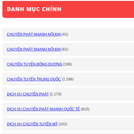
DANH MỤC CHÍNH
CHUYỂN PHÁT NHANH NỘI ĐỊA
(41)
CHUYỂN PHÁT NHANH NỘI ĐỊA
(61)
CHUYÊN TUYẾN ĐÔNG DƯƠNG
(108)
CHUYÊN TUYẾN TRUNG QUỐC
(1.199)
DỊCH VỤ CHUYỂN PHÁT
(1.173)
DỊCH VỤ CHUYỂN PHÁT NHANH QUỐC TẾ
(815)
DỊCH VỤ CHUYÊN TUYẾN MỸ
(102)