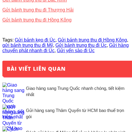
Gửi bánh trung thu đi Thượng Hải
Gửi bánh trung thu đi Hồng Kông
Tags:
Gửi bánh kẹo đi Úc
,
Gửi bánh trung thu đi Hồng Kông
,
gửi bánh trung thu đi Mỹ
,
Gửi bánh trung thu đi Úc
,
Gửi hàng
chuyển phát nhanh đi Úc
,
Gửi yến sào đi Úc
BÀI VIẾT LIÊN QUAN
Giao hàng sang Trung Quốc nhanh chóng, tiết kiệm
nhất
Gửi hàng sang Thâm Quyến từ HCM bao thuế trọn
gói