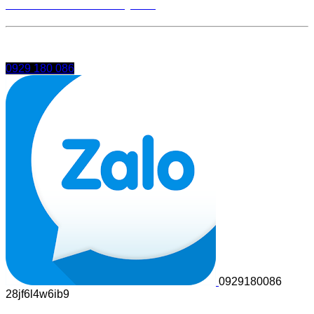
BẢNG GIÁ ĐI TRUNG QUỐC
0929 180 086
0929180086
28jf6l4w6ib9