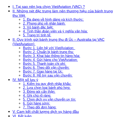
I. Tại sao nên lựa chọn VietAviation (VAC) ?
II. Những nét đặc trưng làm nên thương hiệu của bánh trung
thu Việt
1. Đa dạng về hình dáng và kích thước:
2. Phong phú về nhân bánh:
3. Vỏ bánh đặc biệt:
4. Tinh thần đoàn viên và ý nghĩa văn hóa:
5. Trang trí tinh tế:
II. Quy trình gửi bánh trung thu đi Úc – Australia tại VAC
(VietAviation)
Bước 1. Liên hệ với VietAviation:
Bước 2. Chuẩn bị bánh trung thu:
Bước 3. Khai báo thông tin hàng hóa:
Bước 4. Gửi hàng cho VietAviation:
Bước 5. Thanh toán chi phí:
Bước 6. Theo dõi vận chuyển:
Bước 7. Giao hàng tại Úc:
Bước 8. Hỗ trợ sau vận chuyển:
IV. Một số lưu ý
1. Kiểm tra quy định nhập khẩu:
2. Lựa chọn loại bánh phù hợp:
3. Đóng gói cẩn thận:
4. Ghi chú rõ ràng:
5. Chọn dịch vụ vận chuyển uy tín:
6. Gửi hàng sớm:
7. Theo dõi đơn hàng:
V. Cam kết chất lượng dịch vụ hàng đầu
VI. Kết luận