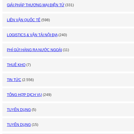
GIẢI PHÁP THƯƠNG MẠI ĐIỆN TỬ
(331)
LIÊN VẬN QUỐC TẾ
(598)
LOGISTICS & VẬN TẢI NỘI ĐỊA
(240)
PHÍ GỬI HÀNG RA NƯỚC NGOÀI
(11)
THUÊ KHO
(7)
TIN TỨC
(2.556)
TỔNG HỢP DỊCH VỤ
(249)
TUYỂN DỤNG
(5)
TUYỂN DỤNG
(15)